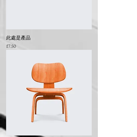
此處是產品
Price
£7.50