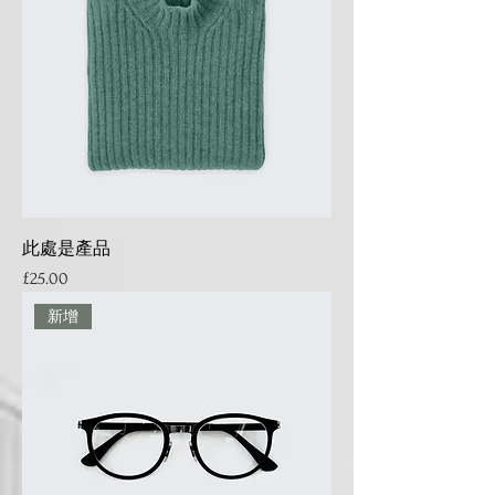
此處是產品
Price
£25.00
新增