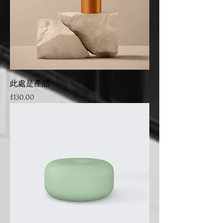
此處是產品
Price
£130.00