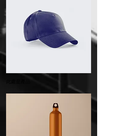
此處是產品
Price
£40.00